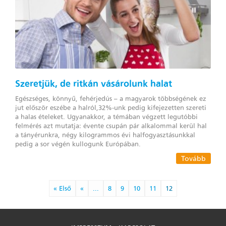
Szeretjük, de ritkán vásárolunk halat
Egészséges, könnyű, fehérjedús – a magyarok többségének ez
jut először eszébe a halról,32%-unk pedig kifejezetten szereti
a halas ételeket. Ugyanakkor, a témában végzett legutóbbi
felmérés azt mutatja: évente csupán pár alkalommal kerül hal
a tányérunkra, négy kilogrammos évi halfogyasztá­sunkkal
pedig a sor végén kullogunk Európában.
Tovább
« Első
«
...
8
9
10
11
12