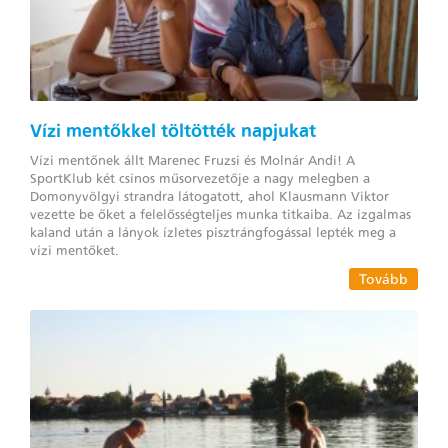
Vízi mentőkkel töltötték napjukat
Vízi mentőnek állt Marenec Fruzsi és Molnár Andi! A
SportKlub két csinos műsorvezetője a nagy melegben a
Domonyvölgyi strandra látogatott, ahol Klausmann Viktor
vezette be őket a felelősségteljes munka titkaiba. Az izgalmas
kaland után a lányok ízletes pisztrángfogással lepték meg a
vízi mentőket.
Tovább