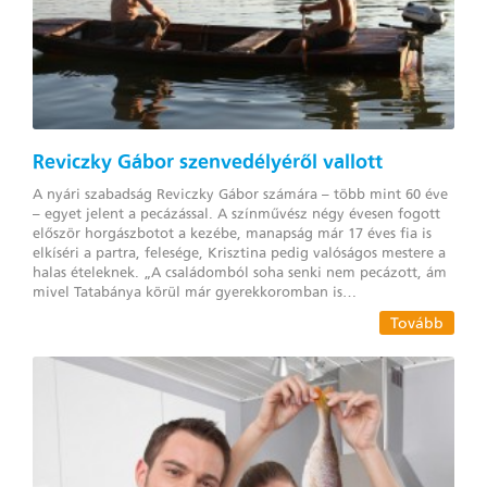
Reviczky Gábor szenvedélyéről vallott
A nyári szabadság Reviczky Gábor számára – több mint 60 éve
– egyet jelent a pecázással. A színművész négy évesen fogott
először horgászbotot a kezébe, manapság már 17 éves fia is
elkíséri a partra, felesége, Krisztina pedig valóságos mestere a
halas ételeknek. „A családomból soha senki nem pecázott, ám
mivel Tatabánya körül már gyerekkoromban is…
Tovább