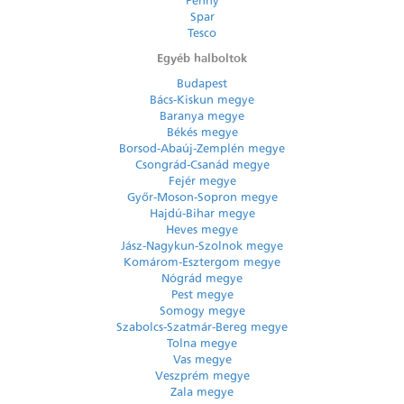
Penny
Spar
Tesco
Egyéb halboltok
Budapest
Bács-Kiskun megye
Baranya megye
Békés megye
Borsod-Abaúj-Zemplén megye
Csongrád-Csanád megye
Fejér megye
Győr-Moson-Sopron megye
Hajdú-Bihar megye
Heves megye
Jász-Nagykun-Szolnok megye
Komárom-Esztergom megye
Nógrád megye
Pest megye
Somogy megye
Szabolcs-Szatmár-Bereg megye
Tolna megye
Vas megye
Veszprém megye
Zala megye