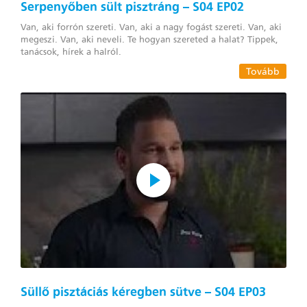
Serpenyőben sült pisztráng – S04 EP02
Van, aki forrón szereti. Van, aki a nagy fogást szereti. Van, aki
megeszi. Van, aki neveli. Te hogyan szereted a halat? Tippek,
tanácsok, hírek a halról.
Tovább
Süllő pisztáciás kéregben sütve – S04 EP03