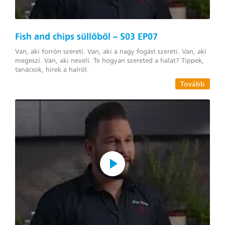
Fish and chips süllőből – S03 EP07
Van, aki forrón szereti. Van, aki a nagy fogást szereti. Van, aki
megeszi. Van, aki neveli. Te hogyan szereted a halat? Tippek,
tanácsok, hírek a halról.
Tovább