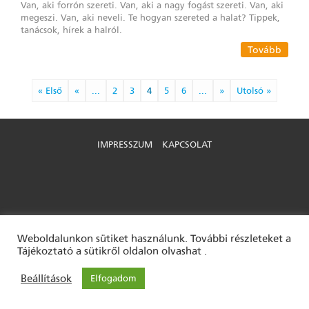
Van, aki forrón szereti. Van, aki a nagy fogást szereti. Van, aki
megeszi. Van, aki neveli. Te hogyan szereted a halat? Tippek,
tanácsok, hírek a halról.
Tovább
« Első
«
...
2
3
4
5
6
...
»
Utolsó »
IMPRESSZUM
KAPCSOLAT
Weboldalunkon sütiket használunk. További részleteket a
Tájékoztató a sütikről oldalon olvashat .
Beállítások
Elfogadom