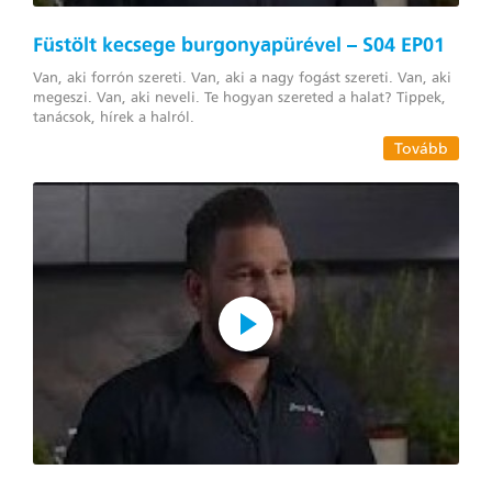
Füstölt kecsege burgonyapürével – S04 EP01
Van, aki forrón szereti. Van, aki a nagy fogást szereti. Van, aki
megeszi. Van, aki neveli. Te hogyan szereted a halat? Tippek,
tanácsok, hírek a halról.
Tovább