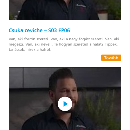
Csuka ceviche – S03 EP06
Van, aki forrón szereti. Van, aki a nagy fogást szereti. Van, aki
megeszi. Van, aki neveli. Te hogyan szereted a halat? Tippek,
tanácsok, hírek a halról.
Tovább