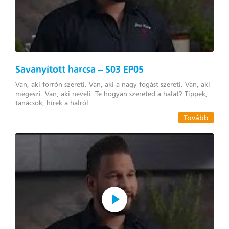
Savanyított harcsa – S03 EP05
Van, aki forrón szereti. Van, aki a nagy fogást szereti. Van, aki
megeszi. Van, aki neveli. Te hogyan szereted a halat? Tippek,
tanácsok, hírek a halról.
Tovább