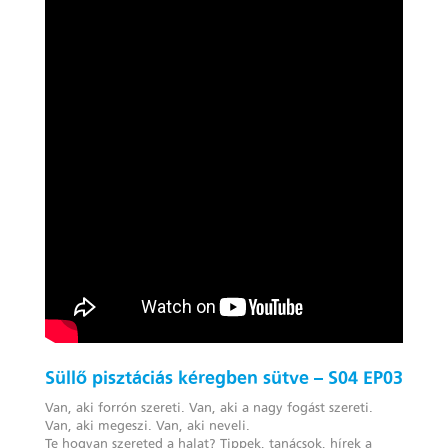
Süllő pisztáciás kéregben sütve – S04 EP03
Van, aki forrón szereti. Van, aki a nagy fogást szereti.
Van, aki megeszi. Van, aki neveli.
Te hogyan szereted a halat? Tippek, tanácsok, hírek a