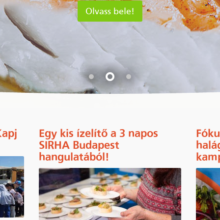
Olvass bele!
Kapj
Egy kis ízelítő a 3 napos
Fóku
SIRHA Budapest
halá
hangulatából!
kam