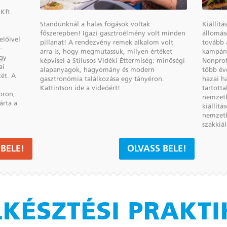
Kft.
Standunknál a halas fogások voltak
Kiállít
főszerepben! Igazi gasztroélmény volt minden
állomás
előivel
pillanat! A rendezvény remek alkalom volt
tovább 
-
arra is, hogy megmutassuk, milyen értéket
kampány
ogy
képvisel a Stílusos Vidéki Éttermiség: minőségi
Nonprof
ai
alapanyagok, hagyomány és modern
több év
ét. A
gasztronómia találkozása egy tányéron.
hazai ha
Kattintson ide a videóért!
tartott
oron,
nemzetk
árta a
kiállít
nemzetk
szakkiá
BELE!
OLVASS BELE!
KÉSZTÉSI PRAKT