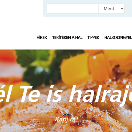
HÍREK
TERÍTÉKEN A HAL
TIPPEK
HALBOLTFIGYE
l Te is halra
Kapj rá!