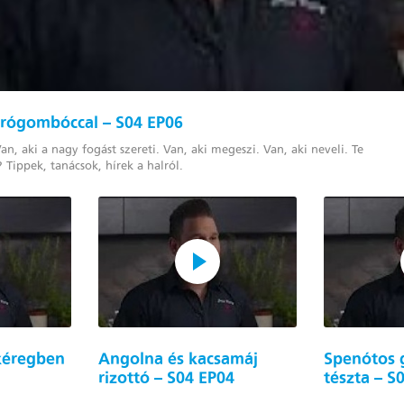
úrógombóccal – S04 EP06
Van, aki a nagy fogást szereti. Van, aki megeszi. Van, aki neveli. Te
 Tippek, tanácsok, hírek a halról.
 kéregben
Angolna és kacsamáj
Spenótos 
rizottó – S04 EP04
tészta – S