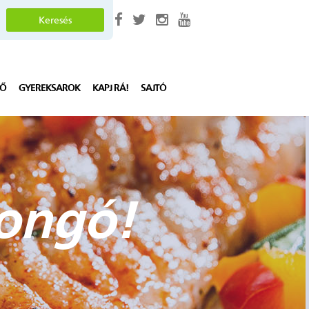
LŐ
GYEREKSAROK
KAPJ RÁ!
SAJTÓ
jongó!