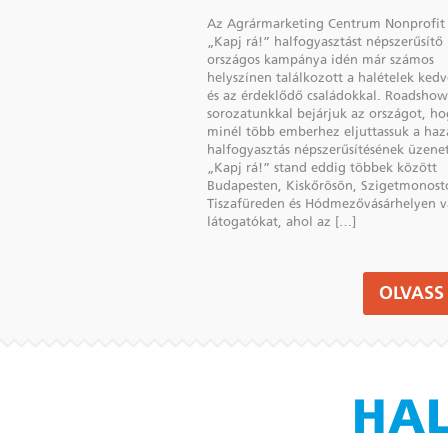
Az Agrármarketing Centrum Nonprofit 
„Kapj rá!” halfogyasztást népszerűsítő
országos kampánya idén már számos
helyszínen találkozott a halételek kedv
és az érdeklődő családokkal. Roadshow
sorozatunkkal bejárjuk az országot, h
minél több emberhez eljuttassuk a haz
halfogyasztás népszerűsítésének üzenet
„Kapj rá!” stand eddig többek között
Budapesten, Kiskőrösön, Szigetmonost
Tiszafüreden és Hódmezővásárhelyen v
látogatókat, ahol az […]
OLVASS 
HAL