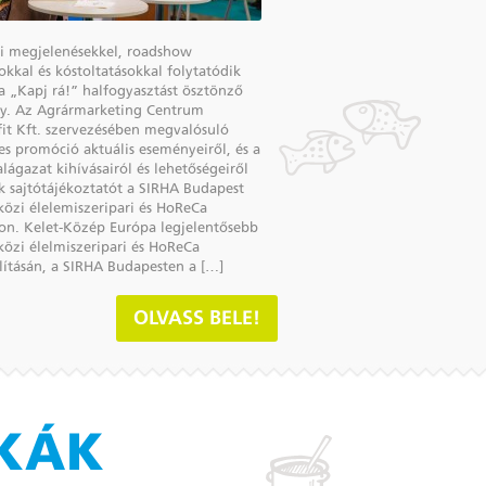
ási megjelenésekkel, roadshow
okkal és kóstoltatásokkal folytatódik
a „Kapj rá!” halfogyasztást ösztönző
. Az Agrármarketing Centrum
it Kft. szervezésében megvalósuló
es promóció aktuális eseményeiről, és a
lágazat kihívásairól és lehetőségeiről
ak sajtótájékoztatót a SIRHA Budapest
özi élelemiszeripari és HoReCa
áson. Kelet-Közép Európa legjelentősebb
özi élelmiszeripari és HoReCa
llításán, a SIRHA Budapesten a […]
OLVASS BELE!
IKÁK