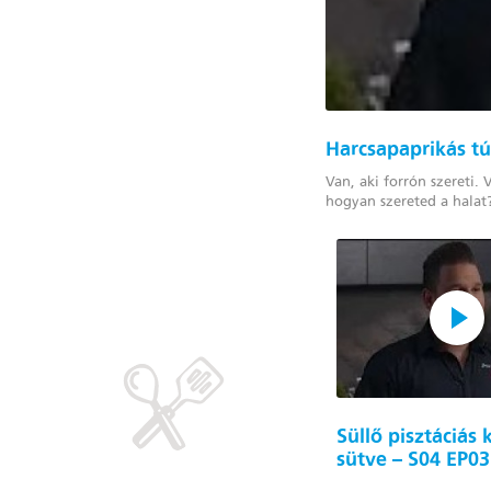
Harcsapaprikás t
Van, aki forrón szereti. 
hogyan szereted a halat?
Süllő pisztáciás
sütve – S04 EP03