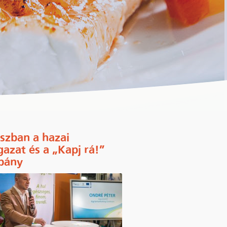
szban a hazai
gazat és a „Kapj rá!”
pány