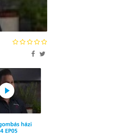
gombás házi
Vendégváró falatok – S04
04 EP05
EP07