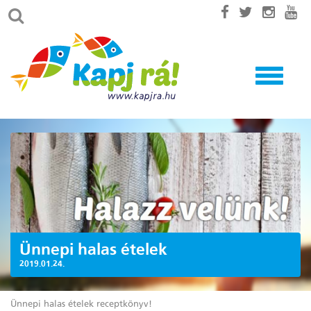
Toggle
navigatio
Ünnepi halas ételek
2019.01.24.
Ünnepi halas ételek receptkönyv!