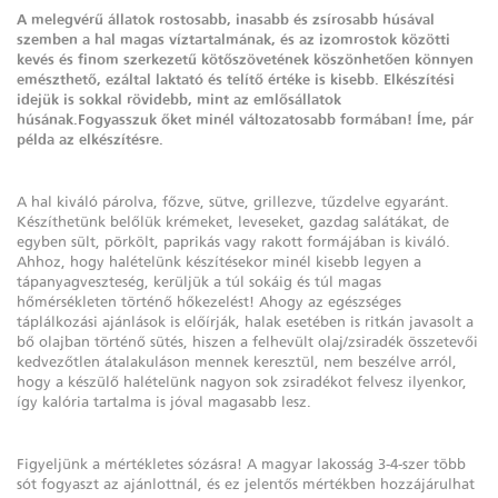
A melegvérű állatok rostosabb, inasabb és zsírosabb húsával
szemben a hal magas víztartalmának, és az izomrostok közötti
kevés és finom szerkezetű kötőszövetének köszönhetően könnyen
emészthető, ezáltal laktató és telítő értéke is kisebb. Elkészítési
idejük is sokkal rövidebb, mint az emlősállatok
húsának.Fogyasszuk őket minél változatosabb formában! Íme, pár
példa az elkészítésre.
A hal kiváló párolva, főzve, sütve, grillezve, tűzdelve egyaránt.
Készíthetünk belőlük krémeket, leveseket, gazdag salátákat, de
egyben sült, pörkölt, paprikás vagy rakott formájában is kiváló.
Ahhoz, hogy halételünk készítésekor minél kisebb legyen a
tápanyagveszteség, kerüljük a túl sokáig és túl magas
hőmérsékleten történő hőkezelést! Ahogy az egészséges
táplálkozási ajánlások is előírják, halak esetében is ritkán javasolt a
bő olajban történő sütés, hiszen a felhevült olaj/zsiradék összetevői
kedvezőtlen átalakuláson mennek keresztül, nem beszélve arról,
hogy a készülő halételünk nagyon sok zsiradékot felvesz ilyenkor,
így kalória tartalma is jóval magasabb lesz.
Figyeljünk a mértékletes sózásra! A magyar lakosság 3-4-szer több
sót fogyaszt az ajánlottnál, és ez jelentős mértékben hozzájárulhat