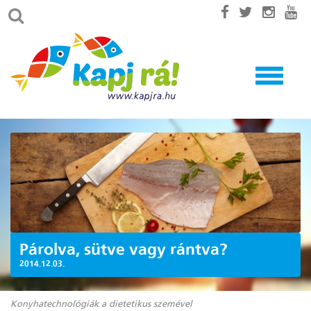
Toggle
navigatio
Párolva, sütve vagy rántva?
2014.12.03.
Konyhatechnológiák a dietetikus szemével