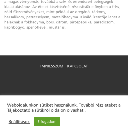
a magas vérnyomás, továbbá a szív- és érrendszeri betegségek
kialakulásához. Az ételek készítésénél részesítsük előnyben a friss,
zöld fűszernövényeket, mint például az oregánó, tárkony,
bazsalikom, petrezselyem, metélőhagyma. Kiváló ízesítője lehet a
halaknak a fokhagyma, bors, citrom, pirospaprika, paradicsom,
kapribogyó, spenótlevél, mustár is.
IMPRESSZUM
KAPCSOLAT
Weboldalunkon sütiket használunk. További részleteket a
Tájékoztató a sütikről oldalon olvashat .
Beállítások
Elfogadom