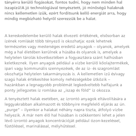
tányérra kerülő fogásokat, fontos tudni, hogy nem minden hal
iszapízű!A jó technológiával tenyésztett, jó minőségű halaknak
nincs kellemetlen ízük, ezért fordítsunk kellő energiát arra, hogy
mindig megbízható helyről szerezzük be a halat.
A kereskedelembe kerülő halak élvezeti értékének, elsősorban az
ízének romlását több tényező is okozhatja: ezek lehetnek
természetes vagy mesterséges eredetű anyagok – olyanok, amelyek
még a hal életében kerülnek a húsába és olyanok is, amelyek a
helytelen tárolás következtében a fogyasztásra szánt halhúsban
keletkeznek. Ilyen anyagok például a vízbe kerülő kőolajtermékek,
ipari vagy kommunális szennyezések, de az íz- és szagromlást
okozhatja helytelen takarmányozás is. A kellemetlen ízű és/vagy
szagú halak értékesítése komoly nehézségekbe ütközik –
hazánkban a legnagyobb problémát legkedveltebb halfajunk a
ponty jellegzetes íz romlása az „iszap és föld” íz okozza.
A tenyésztett halak esetében, az ízrontó anyagok eltávolítására a
leggyakrabban alkalmazott és többnyire megfelelő eljárás az ún.
„purge” – ilyenkor a halakat néhány napra tiszta, átfolyó vízbe
helyezik. A már nem élő hal húsában is csökkenteni lehet a jelen
lévő ízrontó anyagok koncentrációját például ózon-kezeléssel,
füstöléssel, marinálással, mélyhűtéssel.