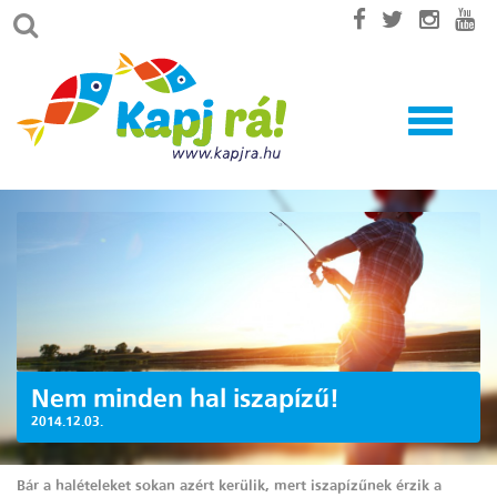
Toggle
navigatio
Nem minden hal iszapízű!
2014.12.03.
Bár a halételeket sokan azért kerülik, mert iszapízűnek érzik a