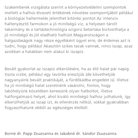
Szakemberek vizsgálata szerint a környezetvédelmi szempontok
mellett a halhús élvezeti értékének növelése szempontjából például
a biológiai haltermelés jelenthet kitörési pontot.Az intenzív
haltenyésztő farmokon a jó minőségű víz, a helyesen tárolt
takarmány és a tartástechnológia szigorú betartása biztosíthatja a
jó minőségű és jól eladható halhúst.Magyarországon a
halgazdaságok nagy része egyébként ügyel erre, de érdemes azt is
tudni, hogy például Akasztón szikes tavak vannak, nincs iszap, azaz
azokban a halakban nem alakul ki iszapíz.
Bevált gyakorlat az iszapíz elkerülésére, ha az élő halat pár napig
tiszta vízbe, például egy lavórba eresztjük (de követhetjük
nagyanyáink bevált praktikáját, a fürdőkádba engedést is). Illetve
ha jó minőségű halat szeretnénk vásárolni, fontos, hogy
lakóhelyünk közelében keressünk olyan halboltot, illetve
halforgalmazó helyet, ahol kiváló minőségű halhoz juthatunk, így
elkerülhetjük az iszap ízt, és ellenérzés nélkül, sokkal gyakrabban
fogyaszthatunk ebből az egészséges ételből.
Borné dr. Papp Zsuzsanna és Jakabné dr. Sándor Zsuzsanna