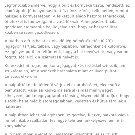
Legfontosabb ismérve, hogy a pult és környéke tiszta, rendezett, az
eladó ápolt, jó benyomást kelt és nincs szúrós, kellemetlen, romlott
halszag a környezetében. A felkészült eladó hasznos tanácsokkal,
ötletekkel is tud szolgálni a vásárlóknak. A megvásárolt halat
gondosan csomagolja be, ügyelve arra, hogy az hazaszállítás
közben se szennyeződhessen. .
A pultban a friss halat az olvadó jég hőmérsékletén (0-2°C),
jégágyon tartják, tálban, vagy tepsiben, halfajonként elkülönítve.
Az igényes pultban feltüntetik, hogy a hal tenyésztett, vagy vadon
fogott, sőt jelölik a származási helyét is.
Kereskedelmi fogás, amikor a jégágyat kék festékkel színezik, ami
szükségtelen, sőt a színezék használata miatt az ilyen pultot
tanácsos elkerülni.
A halpulttól ne feltétlenül várjuk el az árubőséget, elegendő a
bemutatott, vásárlási kedvcsinálásra alkalmas mennyiséget
kihelyezni, ami megnyugtatóbb látvány, hiszen ebből tudjuk, hogy
a többi halat még biztonságosabban, védetten és hűtve tárolják a
háttérben.
A halpultban lehet hal egészben, zsigerelve, filézve, patkóra vágva,
minél inkább szálkátlanítva, egyértelműen pikkelyezve, ami már
konyhakész.
A jó halpultban a jeget folyamatosan utántöltik, és az olvadt