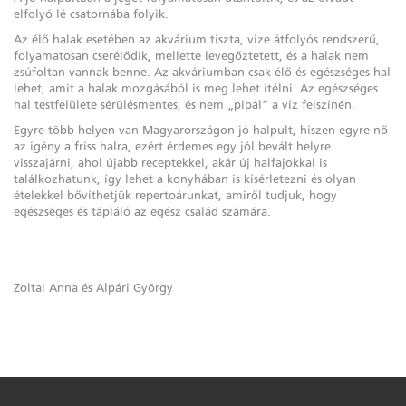
elfolyó lé csatornába folyik.
Az élő halak esetében az akvárium tiszta, vize átfolyós rendszerű,
folyamatosan cserélődik, mellette levegőztetett, és a halak nem
zsúfoltan vannak benne. Az akváriumban csak élő és egészséges hal
lehet, amit a halak mozgásából is meg lehet ítélni. Az egészséges
hal testfelülete sérülésmentes, és nem „pipál” a víz felszínén.
Egyre több helyen van Magyarországon jó halpult, hiszen egyre nő
az igény a friss halra, ezért érdemes egy jól bevált helyre
visszajárni, ahol újabb receptekkel, akár új halfajokkal is
találkozhatunk, így lehet a konyhában is kísérletezni és olyan
ételekkel bővíthetjük repertoárunkat, amiről tudjuk, hogy
egészséges és tápláló az egész család számára.
Zoltai Anna és Alpári György