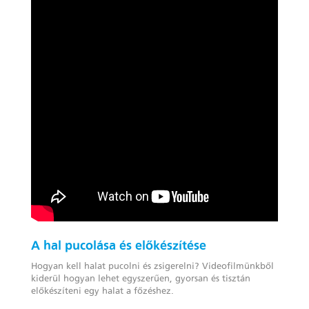
A hal pucolása és előkészítése
Hogyan kell halat pucolni és zsigerelni? Videofilmünkből
kiderül hogyan lehet egyszerűen, gyorsan és tisztán
előkészíteni egy halat a főzéshez.