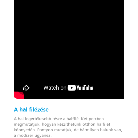
A hal filézése
A hal legértékesebb része a halfilé. Két percben
megmutatjuk, hogyan készíthetünk otthon halfilét
könnyedén. Pontyon mutatjuk, de bármilyen halunk van,
a módszer ugyanez.