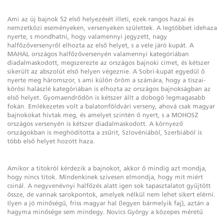
Ami az új bajnok 52 első helyezését illeti, ezek rangos hazai és
nemzetközi eseményeken, versenyeken születtek. A legtöbbet idehaza
nyerte, s mondhatni, hogy valamennyi jegyzett, nagy
halfőzőversenyről elhozta az első helyet, s a vele járó kupát. A
MAHAL országos halfőzőversenyén valamennyi kategóriában
diadalmaskodott, megszerezte az országos bajnoki címet, és kétszer
sikerült az abszolút első helyen végeznie. A Sobri-kupát egyedül ő
nyerte meg háromszor, s ami külön öröm a számára, hogy a tiszai-
körösi halászlé kategóriában is elhozta az országos bajnokságban az
első helyet. Gyomaendrődön is kétszer állt a dobogó legmagasabb
fokán. Emlékezetes volt a balatonföldvári verseny, ahová csak magyar
bajnokokat hívtak meg, és amelyet szintén ő nyert, s a MOHOSZ
országos versenyén is kétszer diadalmaskodott. A környező
országokban is meghódította a zsűrit, Szlovéniából, Szerbiából is
több első helyet hozott haza.
Amikor a titokról kérdezik a bajnokot, akkor ő mindig azt mondja,
hogy nincs titok. Mindenkinek szívesen elmondja, hogy mit miért
csinál. A negyvenévnyi halfőzés alatt igen sok tapasztalatot gyűjtött
össze, de vannak sarokpontok, amelyek nélkül nem lehet sikert elérni.
Ilyen a jó minőségű, friss magyar hal (legyen bármelyik faj), aztán a
hagyma minősége sem mindegy. Novics György a közepes méretű