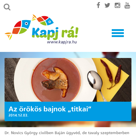
Toggle
navigatio
Az örökös bajnok „titkai”
2014.12.03.
Dr. Novics György civilben Baján ügyvéd, de tavaly szeptemberben