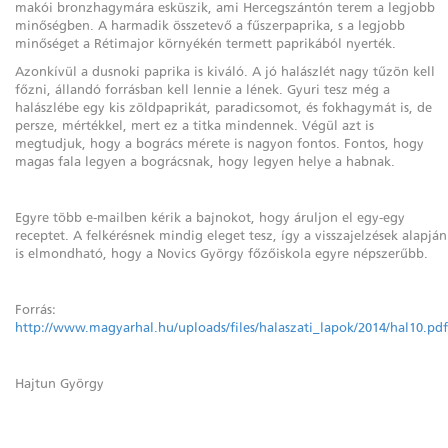
makói bronzhagymára esküszik, ami Hercegszántón terem a legjobb
minőségben. A harmadik összetevő a fűszerpaprika, s a legjobb
minőséget a Rétimajor környékén termett paprikából nyerték.
Azonkívül a dusnoki paprika is kiváló. A jó halászlét nagy tűzön kell
főzni, állandó forrásban kell lennie a lének. Gyuri tesz még a
halászlébe egy kis zöldpaprikát, paradicsomot, és fokhagymát is, de
persze, mértékkel, mert ez a titka mindennek. Végül azt is
megtudjuk, hogy a bogrács mérete is nagyon fontos. Fontos, hogy
magas fala legyen a bográcsnak, hogy legyen helye a habnak.
Egyre több e-mailben kérik a bajnokot, hogy áruljon el egy-egy
receptet. A felkérésnek mindig eleget tesz, így a visszajelzések alapján
is elmondható, hogy a Novics György főzőiskola egyre népszerűbb.
Forrás:
http://www.magyarhal.hu/uploads/files/halaszati_lapok/2014/hal10.pdf
Hajtun György