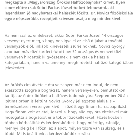
megkapta a „Magyarország Örökös Halfőzőbajnoka” címet. Ilyen
címet előtte csak Sobri Farkas József tudott felmutatni, aki
legendásan jó nagybaracskai halászlét főzött. Dr. Novics főzőiskolája
egyre népszerűbb, receptjeit szívesen osztja meg mindenkivel.
Ha nem csal az emlékezet, akkor Sobri Farkas József 14 országos
versenyt nyert meg, s hogy ne vigye el az első díjakat a további
versenyzők elől, inkább kinevezték zsűrielnöknek. Novics György
azonban más főzőkarriert futott be: 52 országos és nemzetközi
versenyen hirdették ki győztesnek, s nem csak a halászlé
kategóriában, hanem valamennyi meghirdetett halfőző kategóriában
jeleskedett.
Az örökös cím átvétele óta versenyen már nem indul, de nem
akasztotta szögre a bográcsát, hanem versenyeken, bemutatókon
tanítja az érdeklődőket a halfőzés tudományára.Szeptember 20-án
Rétimajorban is feltűnt Novics György jellegzetes alakja, s –
természetesen versenyen kívül – főzött egy finom harcsapaprikást.
Hogy finom volt az étel, igazolja, hogy alig egy óra elteltével már
mosogatta a bográcsot és a többi főzőkellékeket. Főzés közben
többen körbeállták és kérdezősködtek, hogy miért így csinálja,
mennyi ideig kell főzni az alapot, milyen tűzre van szükség, és a
többi. Mi is beálltunk a kérdezősködők sorába.