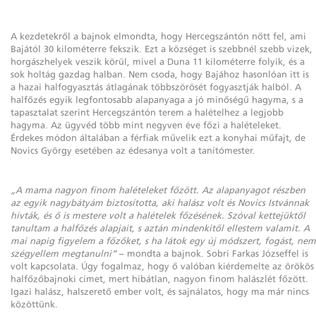
A kezdetekről a bajnok elmondta, hogy Hercegszántón nőtt fel, ami
Bajától 30 kilométerre fekszik. Ezt a községet is szebbnél szebb vizek,
horgászhelyek veszik körül, mivel a Duna 11 kilométerre folyik, és a
sok holtág gazdag halban. Nem csoda, hogy Bajához hasonlóan itt is
a hazai halfogyasztás átlagának többszörösét fogyasztják halból. A
halfőzés egyik legfontosabb alapanyaga a jó minőségű hagyma, s a
tapasztalat szerint Hercegszántón terem a halételhez a legjobb
hagyma. Az ügyvéd több mint negyven éve főzi a halételeket.
Érdekes módon általában a férfiak művelik ezt a konyhai műfajt, de
Novics György esetében az édesanya volt a tanítómester.
„A mama nagyon finom halételeket főzött. Az alapanyagot részben
az egyik nagybátyám biztosította, aki halász volt és Novics Istvánnak
hívták, és ő is mestere volt a halételek főzésének. Szóval kettejüktől
tanultam a halfőzés alapjait, s aztán mindenkitől ellestem valamit. A
mai napig figyelem a főzőket, s ha látok egy új módszert, fogást, nem
szégyellem megtanulni”
– mondta a bajnok. Sobri Farkas Józseffel is
volt kapcsolata. Úgy fogalmaz, hogy ő valóban kiérdemelte az örökös
halfőzőbajnoki címet, mert hibátlan, nagyon finom halászlét főzött.
Igazi halász, halszerető ember volt, és sajnálatos, hogy ma már nincs
közöttünk.