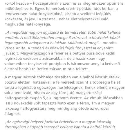
kortól kezdve – hozzájárulnak a szem és az idegrendszer optimális
működéséhez is. Egyes felmérések szerint például idős korban a
rendszeresen halat fogyasztóknál kisebb a szellemi leépülés
kockázata, és javul a stresszel, nehéz élethelyzetekkel való
megküzdés hatékonysága.
„A megoldás nagyon egyszerű és természetes: több halat kellene
ennünk. A nélkülözhetetlen omega-3 zsírsavak a húsételek közül
legmagasabb arányban a halakban találhatóak meg”
– mondta
Varga Anita. A tengeri és édesvízi fajok fogyasztása egyaránt
javasolt. Magyarországon a fehér és a pettyes busa bővelkedik
leginkább ezekben a zsírsavakban, de a hazánkban nagy
volumenben tenyésztett pontyban is háromszor annyi a kedvező
élettani hatású telítetlen zsírsav, mint a telített.
A magyar lakosok többsége tisztában van a halból készült ételek
pozitív élettani hatásaival, a felmérések szerint a többség a halat
tartja a leginkább egészséges húsféleségnek. Ennek ellenére nagyon
sok a tennivaló, hiszen az egy főre jutó magyarországi
halfogyasztás csupán 5,2 kilogramm évente. Az elmúlt időszakban
lassú növekedés volt tapasztalható ezen a téren, ám a magyar
lakosság halfogyasztása még mindig alig ötöde az európai
átlagnak.
„Az egészségi helyzet javítása érdekében a magyar lakosság
étrendjében nagyobb szerepet kellene kapnia a halból készült