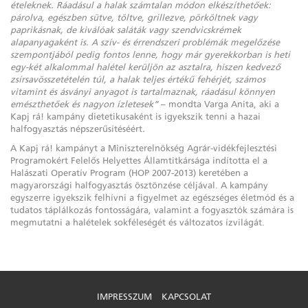
ételeknek. Ráadásul a halak számtalan módon elkészíthetőek:
párolva, egészben sütve, töltve, grillezve, pörköltnek vagy
paprikásnak, de kiválóak saláták vagy szendvicskrémek
alapanyagaként is. A szív- és érrendszeri problémák megelőzése
szempontjából pedig fontos lenne, hogy már gyerekkorban is heti
egy-két alkalommal halétel kerüljön az asztalra, hiszen kedvező
zsírsavösszetételén túl, a halak teljes értékű fehérjét, számos
vitamint és ásványi anyagot is tartalmaznak, ráadásul könnyen
emészthetőek és nagyon ízletesek”
– mondta Varga Anita, aki a
Kapj rá! kampány dietetikusaként is igyekszik tenni a hazai
halfogyasztás népszerűsítéséért
.
A Kapj rá! kampányt a Miniszterelnökség Agrár-vidékfejlesztési
Programokért Felelős Helyettes Államtitkársága indította el a
Halászati Operatív Program (HOP 2007-2013) keretében a
magyarországi halfogyasztás ösztönzése céljával. A kampány
egyszerre igyekszik felhívni a figyelmet az egészséges életmód és a
tudatos táplálkozás fontosságára, valamint a fogyasztók számára is
megmutatni a halételek sokféleségét és változatos ízvilágát.
IMPRESSZUM
KAPCSOLAT