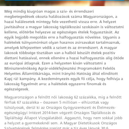
Még mindig kiugróan magas a szív- és érrendszeri
megbetegedések okozta halálozások száma Magyarországon, a
hazai halálesetek mintegy fele vezethető vissza erre. A helyzet
javításához a magyar lakosság táplálkozási szokásain is változtatni
kellene, előtérbe helyezve az egészséges ételek fogyasztását. Az
egyik legjobb megoldás erre a halfogyasztás növelése. Ugyanis a
halételek túlnyomórészt olyan hasznos zsírsavakat tartalmaznak,
amelyek kifejezetten védik a szívet és az érrendszert. A magyar
lakosok többsége tisztában van a halból készült ételek pozitív
élettani hatásaival, ennek ellenére a hazai halfogyasztás alig ötöde
az európai átlagnak. Ezen a helyzeten kíván változtatni a
Miniszterelnökség Agrár-vidékfejlesztési Programokért Felelős
Helyettes Államtitkársága, mint Irányító Hatóság által elindított
Kapj rá! kampány. A kezdeményezés egyik fő célja, hogy felhívja a
lakosság figyelmét arra: a halételek egyszerre finomak és
egészségesek.
Magyarországon a felnőtt női lakosság 62 százaléka, míg a felnőtt
férfiak 67 százaléka – összesen 5 millióan – elhízottak vagy
túlsúlyosak, derül ki az Országos Gyógyszerészeti és Élelmezés-
egészségügyi Intézet 2014-ben végzett Országos Táplálkozás és
Tápláltsági Állapot Vizsgálatából. Aggasztó, hogy nem sokkal jobb
a helyzet a gyermekeknél sem. A Magyar Dietetikusok Országos
Szövetségének felmérése szerint már a tíz éves lányok 30,6